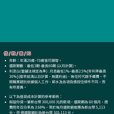
借 / 款 / 需 / 知
年齡：年滿20歲~70歲皆可辦理。
還款期數：最低3期-最長60期 (以月計算)。
利息(以當舖法規定為準) : 月息最低1%~最高2.5%[年利率最高
30%](提早結清以日計算，無違約金)、無任何代辦手續費、不
限職業類別依據個人工作、薪水及各項負債授信條件不同，而
有所差異。
以下為借貸成本計算的參考案例：
假設你貸一筆新台幣 300,000 元的款項，還款期為 60 個月，總
費用年百分率為 3.68%，等於每月還款額度應為新台幣 5,113
元，而 總還款額則為新台幣 305,113 元。