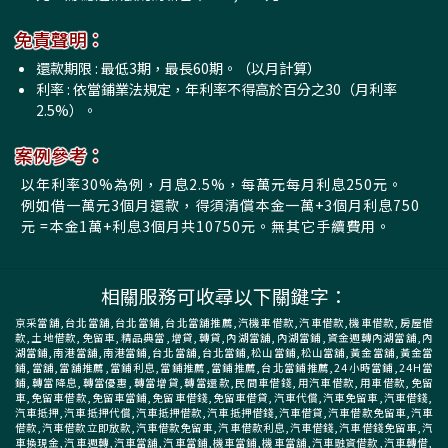
免責聲明：
還款期限 : 最低3期，最長60期。（以月計算）
利率 : 依當鋪業法規定，年利率不得高於百分之30（月利率
2.5%）。
案例參考：
以年利率30%為例，月息2.5%，每萬元每月利息250元。
例如借一萬元3個月還款，得須清償本金一萬+3個月利息750
元 =本金1萬+利息3個月共10750元。無其它手續費用。
相關服務可收尋以下關鍵字：
京采當舖,台北當舖,台北當鋪,台北當舖推薦,汽機車借款,汽車借款,機車借款,房屋借
款,土地借款,免留車,精品典當,增貸,轉貸,內湖當舖,內湖當鋪,資金週轉內湖當舖,內
湖當鋪,南港當舖,南港當鋪,台北當舖,台北當鋪,松山當鋪,松山當舖,黃金當舖,黃金當
鋪,當舖,當舖推薦,當鋪利息,當鋪推薦,當鋪推薦,台北當鋪推薦,24小時當鋪,24H當
鋪,轉當降息,轉當優惠,轉當增貸,轉當還款,民間車借錢,用汽車借款,用車借款,免留
車,免留車借款,免留車當鋪,免留車借錢,免留車借貸,汽車代償,汽車免留車,汽車借錢,
汽車抵押,汽車抵押代償,汽車抵押借款,汽車抵押借錢,汽車借貸,汽車借款免留車,汽車
借款,汽車借款立即放款,汽車借款免留車,汽車借款利息,汽車借錢,汽車借錢免留車,汽
車換現金,汽車週轉,汽車當舖,汽車當鋪,機車當鋪,機車當舖,汽車融資借款,汽車轉借,