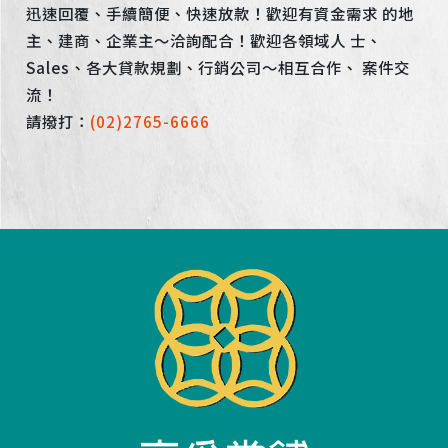
迅速回覆、手續簡便、快速放款！歡迎有資金需求 的地
主、建商、企業主～洽詢配合！歡迎各領域人 士、
Sales、各大貸款規劃、行銷公司～相互合作、 案件交
流！
請撥打：
(02)2765-6666