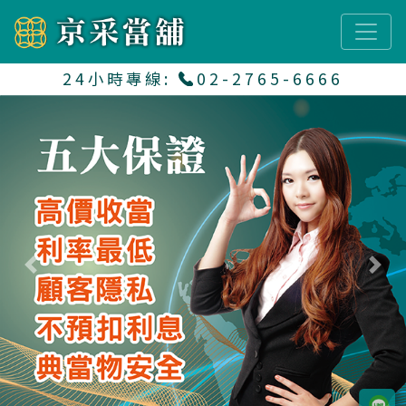
24小時專線:
02-2765-6666
Previous
Next