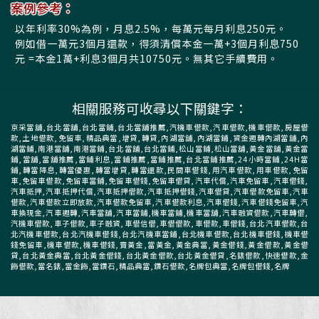
案例參考：
以年利率30%為例，月息2.5%，每萬元每月利息250元。
例如借一萬元3個月還款，得須清償本金一萬+3個月利息750
元 =本金1萬+利息3個月共10750元。無其它手續費用。
相關服務可收尋以下關鍵字：
京采當舖,台北當舖,台北當鋪,台北當舖推薦,汽機車借款,汽車借款,機車借款,房屋借
款,土地借款,免留車,精品典當,增貸,轉貸,內湖當舖,內湖當鋪,資金週轉內湖當舖,內
湖當鋪,南港當舖,南港當鋪,台北當舖,台北當鋪,松山當鋪,松山當舖,黃金當舖,黃金當
鋪,當舖,當舖推薦,當鋪利息,當鋪推薦,當鋪推薦,台北當鋪推薦,24小時當鋪,24H當
鋪,轉當降息,轉當優惠,轉當增貸,轉當還款,民間車借錢,用汽車借款,用車借款,免留
車,免留車借款,免留車當鋪,免留車借錢,免留車借貸,汽車代償,汽車免留車,汽車借錢,
汽車抵押,汽車抵押代償,汽車抵押借款,汽車抵押借錢,汽車借貸,汽車借款免留車,汽車
借款,汽車借款立即放款,汽車借款免留車,汽車借款利息,汽車借錢,汽車借錢免留車,汽
車換現金,汽車週轉,汽車當舖,汽車當鋪,機車當鋪,機車當舖,汽車融資借款,汽車轉借,
汽機車借款,車子借款,車子融資,車借信借,車借借款,車借款,車借錢,台北汽車借款,台
北汽機車借款,台北汽機車借錢,台北汽機車當鋪,台北機車借款,台北機車借錢,機車借
錢免留車,機車借款,機車借錢,賣黃金,當黃金,黃金典當,黃金借錢,黃金借款,黃金借
貸,台北黃金典當,台北黃金借錢,台北黃金借款,台北黃金借貸,名錶借款,快速借款,金
飾借款,當名錶,當金飾,當鑽石,精品典當,鑽石借款,名牌包典當,名牌包借錢,名牌