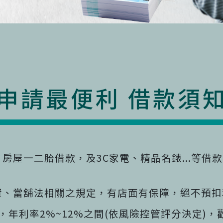
申請最便利 借款須
房屋一二胎借款，及3C家電、精品名錶...等借
資、當舖法相關之規定，有店面有保障，絕不預扣
年利率2%~12%之間(依風險控管評分決定)，