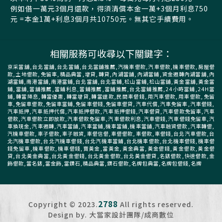
例如借一萬元3個月還款，得須清償本金一萬+3個月利息750
元 =本金1萬+利息3個月共10750元。無其它手續費用。
相關服務可收尋以下關鍵字：
京采當舖,台北當舖,台北當鋪,台北當舖推薦,汽機車借款,汽車借款,機車借款,房屋借
款,土地借款,免留車,精品典當,增貸,轉貸,內湖當舖,內湖當鋪,資金週轉內湖當舖,內
湖當鋪,南港當舖,南港當鋪,台北當舖,台北當鋪,松山當鋪,松山當舖,黃金當舖,黃金當
鋪,當舖,當舖推薦,當鋪利息,當鋪推薦,當鋪推薦,台北當鋪推薦,24小時當鋪,24H當
鋪,轉當降息,轉當優惠,轉當增貸,轉當還款,民間車借錢,用汽車借款,用車借款,免留
車,免留車借款,免留車當鋪,免留車借錢,免留車借貸,汽車代償,汽車免留車,汽車借錢,
汽車抵押,汽車抵押代償,汽車抵押借款,汽車抵押借錢,汽車借貸,汽車借款免留車,汽車
借款,汽車借款立即放款,汽車借款免留車,汽車借款利息,汽車借錢,汽車借錢免留車,汽
車換現金,汽車週轉,汽車當舖,汽車當鋪,機車當鋪,機車當舖,汽車融資借款,汽車轉借,
汽機車借款,車子借款,車子融資,車借信借,車借借款,車借款,車借錢,台北汽車借款,台
北汽機車借款,台北汽機車借錢,台北汽機車當鋪,台北機車借款,台北機車借錢,機車借
錢免留車,機車借款,機車借錢,賣黃金,當黃金,黃金典當,黃金借錢,黃金借款,黃金借
貸,台北黃金典當,台北黃金借錢,台北黃金借款,台北黃金借貸,名錶借款,快速借款,金
飾借款,當名錶,當金飾,當鑽石,精品典當,鑽石借款,名牌包典當,名牌包借錢,名牌
2788
Copyright © 2023.
All rights reserved.
Design by. 大當家設計團隊/成商數位