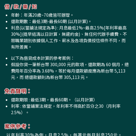
借 / 款 / 需 / 知
年齡：年滿20歲~70歲皆可辦理。
還款期數：最低3期-最長60期 (以月計算)。
利息(以當舖法規定為準) : 月息最低1%~最高2.5%[年利率最高
30%](提早結清以日計算，無違約金)、無任何代辦手續費、不
限職業類別依據個人工作、薪水及各項負債授信條件不同，而
有所差異。
以下為借貸成本計算的參考案例：
假設你貸一筆新台幣 300,000 元的款項，還款期為 60 個月，總
費用年百分率為 3.68%，等於每月還款額度應為新台幣 5,113
元，而 總還款額則為新台幣 305,113 元。
免責聲明：
還款期限 : 最低3期，最長60期。（以月計算）
利率 : 依當鋪業法規定，年利率不得高於百分之30（月利率
2.5%）。
案例參考：
以年利率30%為例，月息2.5%，每萬元每月利息250元。