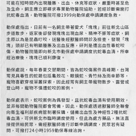
可能在短時間內出現腫脹、出血、休克等症狀，嚴重時甚至危
及生命，飼主應立即尋求專業動物醫院協助，若經診斷需施打
抗蛇毒血清，動物醫院可撥1999向動保處申請調度急救。
動保處指出，日前有一名飼主帶著愛犬「塊塊」前往新北山區
步道散步，返家後卻發現塊塊出現血尿、精神不振等症狀，飼
主原以為是昆蟲叮咬，送醫後經獸醫師問診及檢查，發現「塊
塊」頭部已有明顯腫脹及出血反應，研判是遭出血性毒蛇咬
傷，動物醫院隨即向新北市動保處申請調度抗蛇毒血清。所幸
經治療後，塊塊已順利康復。
動保處說，每年春夏交替期間，皆為蛇咬傷案件高峰期，台灣
常見具毒性的蛇類包括龜殼花、眼鏡蛇、青竹絲及雨傘節等，
寵物喜歡穿梭草叢探索，因此經常有飼主帶寵物散步、露營或
登山時，寵物不慎遭蛇咬的案例。
動保處表示，蛇咬案例為偶發型，且抗蛇毒血清有使用期效，
並非每間動物醫院都會常備，因此，動保處透過獸醫師全聯會
向衛生福利部疾病管制署採購，儲備出血性及神經性2種抗蛇
毒血清，可供新北市臨時調度使用，但此為處方藥品，無法直
接提供給民眾，需經獸醫師進行診斷申請調度，民眾若有疑
問，可撥打24小時1959動保專線洽詢。