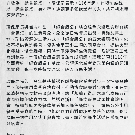
升級為「綠食飯桌」。環保局表示，116年起，這項制度統一
以「綠食飯桌」為名稱，邀請更多餐飲業者加入，共同朝永續
經營邁進。
環保局長吳盛忠指出，「綠食飯桌」結合綠色永續理念與台語
「食飯桌」的生活意象，象徵從日常餐桌出發，實踐友善土
地、珍惜資源的生活方式。「綠食飯桌」的五大響應措施，包
括不提供免洗餐具，優先使用至少三項的國產食材，提供客製
化餐點、惜食點餐，同時宣傳淨零綠生活意涵，及辦理員工教
育訓練員，宣傳綠食飯桌意涵並作成紀錄。環境部預計116年
全面實施「綠食飯桌」制度，希望深化業者對政策內涵的認知
與實踐，進一步將綠食理念，融入市民生活。
環保局預告，今年將持續透過輔導餐飲業者減少一次性餐具使
用、優先選用當季在地食材、推動惜食點餐減少浪費，並在菜
單清楚標示食材來源與產地，讓「永續」從理念轉化為民眾可
實際選擇的飲食方式，並透過辦理「綠食飯桌政策推廣說明
會」持續鼓勵更多餐飲業者加入綠色餐飲行列，讓民眾外出用
餐享受美食的同時，也能輕鬆做出對環境更友善的選擇，逐步
降低一次性用品使用與食物浪費，讓淨零綠生活從日常餐桌輕
鬆落實。