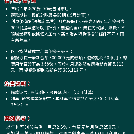
借 / 款 / 需 / 知
年齡：年滿20歲~70歲皆可辦理。
還款期數：最低3期-最長60期 (以月計算)。
利息(以當舖法規定為準) : 月息最低1%~最高2.5%[年利率最高
30%](提早結清以日計算，無違約金)、無任何代辦手續費、不
限職業類別依據個人工作、薪水及各項負債授信條件不同，而
有所差異。
以下為借貸成本計算的參考案例：
假設你貸一筆新台幣 300,000 元的款項，還款期為 60 個月，總
費用年百分率為 3.68%，等於每月還款額度應為新台幣 5,113
元，而 總還款額則為新台幣 305,113 元。
免責聲明：
還款期限 : 最低3期，最長60期。（以月計算）
利率 : 依當鋪業法規定，年利率不得高於百分之30（月利率
2.5%）。
案例參考：
以年利率30%為例，月息2.5%，每萬元每月利息250元。
例如借一萬元3個月還款，得須清償本金一萬+3個月利息750