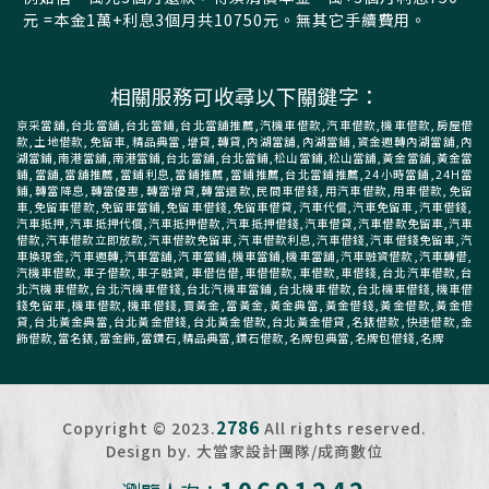
元 =本金1萬+利息3個月共10750元。無其它手續費用。
相關服務可收尋以下關鍵字：
京采當舖,台北當舖,台北當鋪,台北當舖推薦,汽機車借款,汽車借款,機車借款,房屋借
款,土地借款,免留車,精品典當,增貸,轉貸,內湖當舖,內湖當鋪,資金週轉內湖當舖,內
湖當鋪,南港當舖,南港當鋪,台北當舖,台北當鋪,松山當鋪,松山當舖,黃金當舖,黃金當
鋪,當舖,當舖推薦,當鋪利息,當鋪推薦,當鋪推薦,台北當鋪推薦,24小時當鋪,24H當
鋪,轉當降息,轉當優惠,轉當增貸,轉當還款,民間車借錢,用汽車借款,用車借款,免留
車,免留車借款,免留車當鋪,免留車借錢,免留車借貸,汽車代償,汽車免留車,汽車借錢,
汽車抵押,汽車抵押代償,汽車抵押借款,汽車抵押借錢,汽車借貸,汽車借款免留車,汽車
借款,汽車借款立即放款,汽車借款免留車,汽車借款利息,汽車借錢,汽車借錢免留車,汽
車換現金,汽車週轉,汽車當舖,汽車當鋪,機車當鋪,機車當舖,汽車融資借款,汽車轉借,
汽機車借款,車子借款,車子融資,車借信借,車借借款,車借款,車借錢,台北汽車借款,台
北汽機車借款,台北汽機車借錢,台北汽機車當鋪,台北機車借款,台北機車借錢,機車借
錢免留車,機車借款,機車借錢,賣黃金,當黃金,黃金典當,黃金借錢,黃金借款,黃金借
貸,台北黃金典當,台北黃金借錢,台北黃金借款,台北黃金借貸,名錶借款,快速借款,金
飾借款,當名錶,當金飾,當鑽石,精品典當,鑽石借款,名牌包典當,名牌包借錢,名牌
2786
Copyright © 2023.
All rights reserved.
Design by. 大當家設計團隊/成商數位